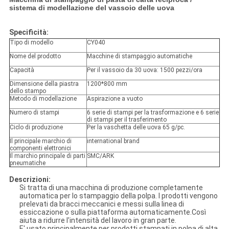
sistema di modellazione del vassoio delle uova
Specificità:
Tipo di modello
CY040
Nome del prodotto
Macchine di stampaggio automatiche
Capacità
Per il vassoio da 30 uova: 1500 pezzi/ora
Dimensione della piastra
1200*800 mm
dello stampo
Metodo di modellazione
Aspirazione a vuoto
Numero di stampi
6 serie di stampi per la trasformazione e 6 serie
di stampi per il trasferimento
Ciclo di produzione
Per la vaschetta delle uova 65 g/pc.
Il principale marchio di
international brand
componenti elettronici
Il marchio principale di parti
SMC/ARK
pneumatiche
Descrizioni:
Si tratta di una macchina di produzione completamente
automatica per lo stampaggio della polpa. I prodotti vengono
prelevati da bracci meccanici e messi sulla linea di
essiccazione o sulla piattaforma automaticamente.Così
aiuta a ridurre l'intensità del lavoro in gran parte.
E' usato principalmente per prodotti stampati in polpa di alta