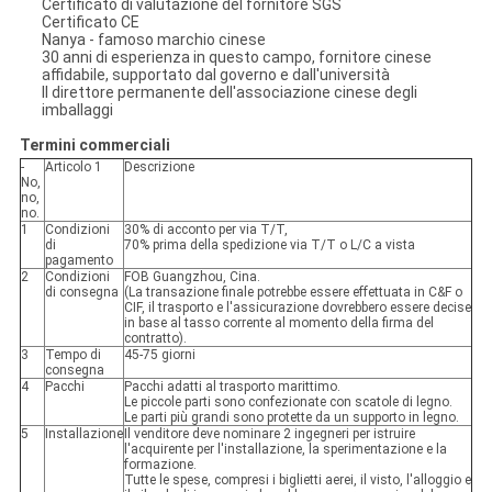
Certificato di valutazione del fornitore SGS
Certificato CE
Nanya - famoso marchio cinese
30 anni di esperienza in questo campo, fornitore cinese
affidabile, supportato dal governo e dall'università
Il direttore permanente dell'associazione cinese degli
imballaggi
Termini commerciali
-
Articolo 1
Descrizione
No,
no,
no.
1
Condizioni
30% di acconto per via T/T,
di
70% prima della spedizione via T/T o L/C a vista
pagamento
2
Condizioni
FOB Guangzhou, Cina.
di consegna
(La transazione finale potrebbe essere effettuata in C&F o
CIF, il trasporto e l'assicurazione dovrebbero essere decise
in base al tasso corrente al momento della firma del
contratto).
3
Tempo di
45-75 giorni
consegna
4
Pacchi
Pacchi adatti al trasporto marittimo.
Le piccole parti sono confezionate con scatole di legno.
Le parti più grandi sono protette da un supporto in legno.
5
Installazione
Il venditore deve nominare 2 ingegneri per istruire
l'acquirente per l'installazione, la sperimentazione e la
formazione.
Tutte le spese, compresi i biglietti aerei, il visto, l'alloggio e