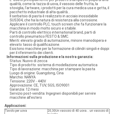
qualità, come la tazza di uova, il vassoio delle frutta, la
stoviglia, l'artware, i prodotti per la cura medica usa e getta, il
pacchetto industriale di alta qualità...
Il serbatoio di pasta è realizzato in acciaio inossidabile
SUS304, che ha la natura di resistenza alla corrosione.
Applicare il controllo PLC, touch screen che fa funzionare la
macchina in modo molto sicuro e stabile.
Parti di controllo elettrico international brand, parti di
controllo pneumatico FESTO & SMC.
Meriti: elevato grado di automazione, minore manodopera e
elevato tasso di qualificazione.
Esistono macchine per la formazione di cilindri singoli e doppi
per il riferimento dei clienti.
Informazioni sulla produzione e la nostra garanzia:
Status: Nuovo di zecca
Tipo di prodotto: sistema di modellazione automatica
Tipo di lavorazione: macchina per stampare la pasta
Luogo di origine: Guangdong, Cina
Marchio: NANYA
Tensione: 220V - 440V
Approvazione: CE, TUV, SGS, ISO9001
Garanzia: 12 mesi
Servizio post-vendita: Ingegneri disponibili per servire
macchine all'estero
Applicazioni:
Tavolo per uova
20,30Un vassoio di 40 uova... un vassoio di