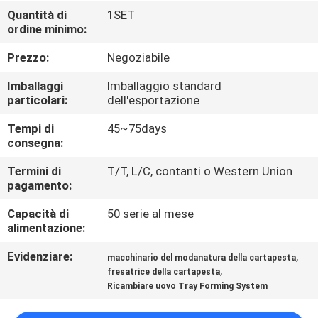
Quantità di
1SET
GIRO
ordine minimo:
DELLA
Prezzo:
Negoziabile
FABBRICA
Imballaggi
Imballaggio standard
particolari:
dell'esportazione
CONTROLLO
Tempi di
45~75days
consegna:
DI
QUALITÀ
Termini di
T/T, L/C, contanti o Western Union
pagamento:
Capacità di
50 serie al mese
CONTATTICI
alimentazione:
Evidenziare:
,
macchinario del modanatura della cartapesta
NOTIZIE
,
fresatrice della cartapesta
Ricambiare uovo Tray Forming System
MAPPA