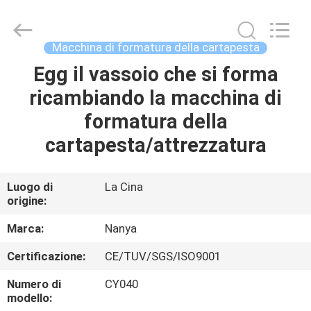
Guangzhou
Nanya
Pulp
Molding
Equipment
Macchina di formatura della cartapesta
Co.,
Ltd..
All
Egg il vassoio che si forma
CASA
Rights
Reserved.
ricambiando la macchina di
PRODOTTI
formatura della
cartapesta/attrezzatura
VIDEO
Luogo di
La Cina
origine:
MOSTRA
VR
Marca:
Nanya
Certificazione:
CE/TUV/SGS/ISO9001
CIRCA
Numero di
CY040
NOI
modello: