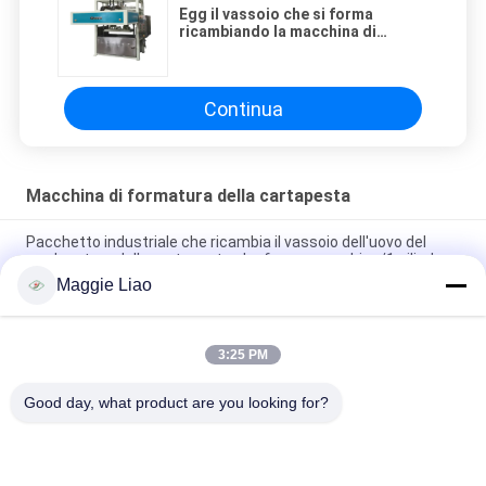
Egg il vassoio che si forma
ricambiando la macchina di
formatura della
cartapesta/attrezzatura
Continua
Macchina di formatura della cartapesta
Pacchetto industriale che ricambia il vassoio dell'uovo del
modanatura della cartapesta che forma macchina/1 cilindro
Maggie Liao
Macchina di fabbricazione di piatti di carta di modellatura della
cartapesta semiautomatica eliminabile
3:25 PM
Polpa che modella la mini muffa integrante/prodotto di prova
a macchina del laboratorio
Good day, what product are you looking for?
Categorie popolari
Tutti