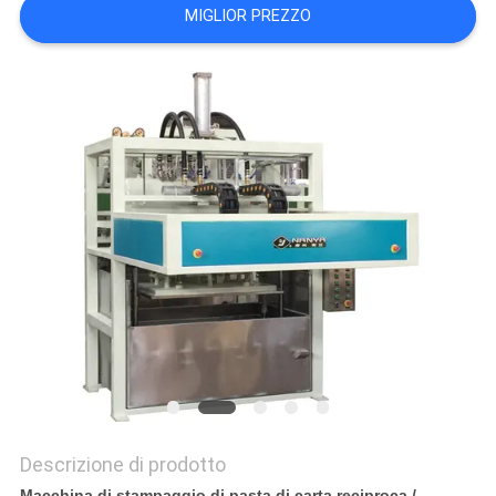
DEL
MIGLIOR PREZZO
SITO
PRIVACY
POLICY
Descrizione di prodotto
Macchina di stampaggio di pasta di carta reciproca /