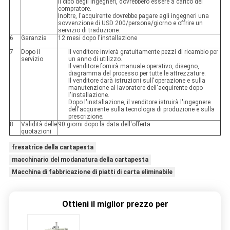
il cibo degli ingegneri, dovrebbero essere a carico del
compratore.
Inoltre, l'acquirente dovrebbe pagare agli ingegneri una
sovvenzione di USD 200/persona/giorno e offrire un
servizio di traduzione.
6
Garanzia
12 mesi dopo l'installazione
7
Dopo il
Il venditore invierà gratuitamente pezzi di ricambio per
servizio
un anno di utilizzo.
Il venditore fornirà manuale operativo, disegno,
diagramma del processo per tutte le attrezzature.
Il venditore darà istruzioni sull'operazione e sulla
manutenzione al lavoratore dell'acquirente dopo
l'installazione.
Dopo l'installazione, il venditore istruirà l'ingegnere
dell'acquirente sulla tecnologia di produzione e sulla
prescrizione;
8
Validità delle
90 giorni dopo la data dell'offerta
quotazioni
fresatrice della cartapesta
macchinario del modanatura della cartapesta
Macchina di fabbricazione di piatti di carta eliminabile
Ottieni il miglior prezzo per