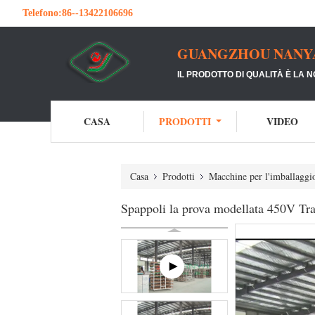
Telefono:
86--13422106696
GUANGZHOU NANYA 
IL PRODOTTO DI QUALITÀ È LA 
CASA
PRODOTTI
VIDEO
Casa
Prodotti
Macchine per l'imballaggio
Spappoli la prova modellata 450V Tra