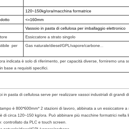
120~150kg/ora/macchina formatrice
odotto
<=160mm
Vassoio in pasta di cellulosa per imballaggio elettronico
tore
Essiccatore a strato singolo
tibile per
Gas naturale/diesel/GPL/vapore/carbone...
pra indicata è solo di riferimento, per capacità diverse, forniremo una s
n base a requisiti specifici.
i in pasta di cellulosa serve per realizzare vassoi industriali di grandi d
stampo è 800*600mm* 2 stazioni di lavoro, abbinata a un essiccatore a s
è di circa 120~150 kg/ora. Può abbinare più macchine formatrici nella l
e: controllato da PLC e touch screen.