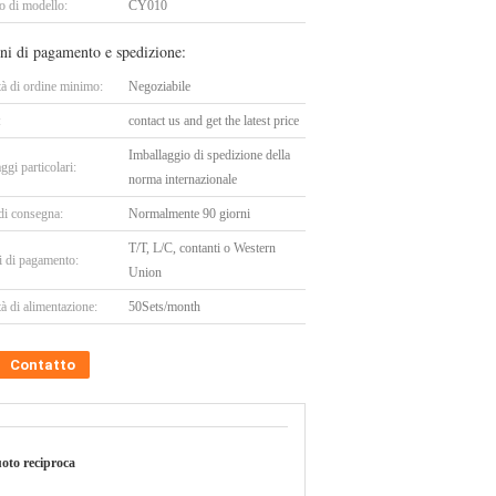
 di modello:
CY010
ni di pagamento e spedizione:
tà di ordine minimo:
Negoziabile
:
contact us and get the latest price
Imballaggio di spedizione della
ggi particolari:
norma internazionale
di consegna:
Normalmente 90 giorni
T/T, L/C, contanti o Western
i di pagamento:
Union
à di alimentazione:
50Sets/month
Contatto
uoto reciproca