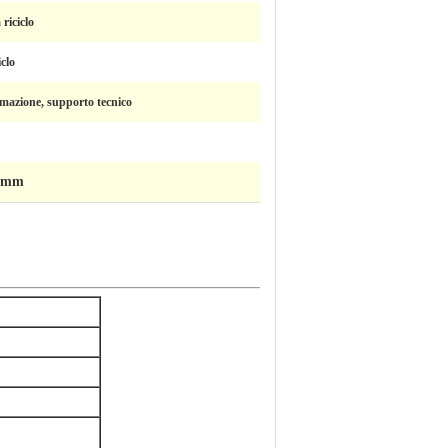
 riciclo
iclo
rmazione, supporto tecnico
60mm