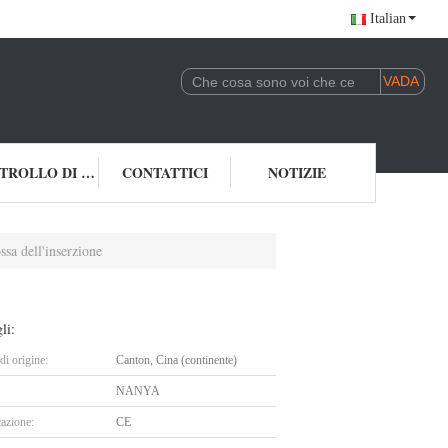
Italian
CONTROLLO DI QUALITÀ
CONTATTICI
NOTIZIE
sa dell'inserzione
li:
i origine:
Canton, Cina (continente)
NANYA
cazione:
CE