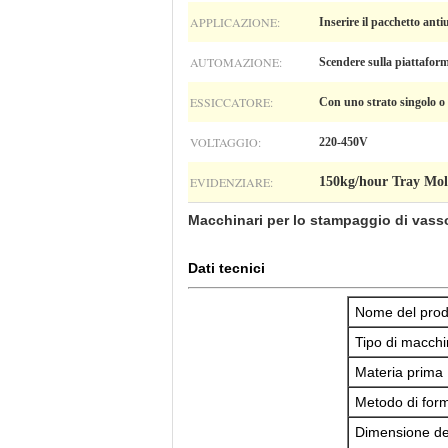
APPLICAZIONE:
Inserire il pacchetto anti
AUTOMAZIONE:
Scendere sulla piattafo
ESSICCATORE:
Con uno strato singolo o a
VOLTAGGIO:
220-450V
EVIDENZIARE:
150kg/hour Tray Mo
Macchinari per lo stampaggio di vassoi
Dati tecnici
Nome del prod
Tipo di macch
Materia prima
Metodo di for
Dimensione del