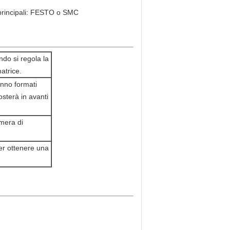
i principali: FESTO o SMC
do si regola la
atrice.
anno formati
osterà in avanti
amera di
per ottenere una