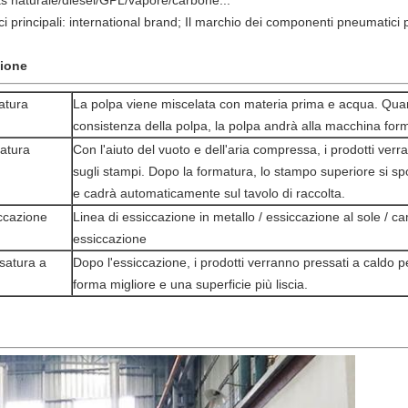
gas naturale/diesel/GPL/vapore/carbone...
ici principali: international brand; Il marchio dei componenti pneumatic
zione
atura
La polpa viene miscelata con materia prima e acqua. Quan
consistenza della polpa, la polpa andrà alla macchina form
atura
Con l'aiuto del vuoto e dell'aria compressa, i prodotti verr
sugli stampi. Dopo la formatura, lo stampo superiore si sp
e cadrà automaticamente sul tavolo di raccolta.
ccazione
Linea di essiccazione in metallo / essiccazione al sole / c
essiccazione
satura a
Dopo l'essiccazione, i prodotti verranno pressati a caldo 
forma migliore e una superficie più liscia.