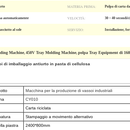
MATERIA PRIMA:
urto
Pulpa di carta da
VELOCITÀ:
rma automaticamente
30 ~ 40 secondi/c
SERVIZIO:
sciutto al sole
Installazione, fo
lding Machine
450V Tray Molding Machine
polpa Tray Equipment di 1
,
,
 di imballaggio antiurto in pasta di cellulosa
otto
Macchina per la produzione di vassoi industriali
ina
CY010
Carta riciclata
matura
Stampaggio a movimento alternativo
la piastra
2400*800mm