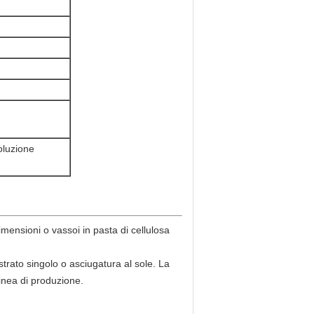
oluzione
imensioni o vassoi in pasta di cellulosa
trato singolo o asciugatura al sole. La
inea di produzione.