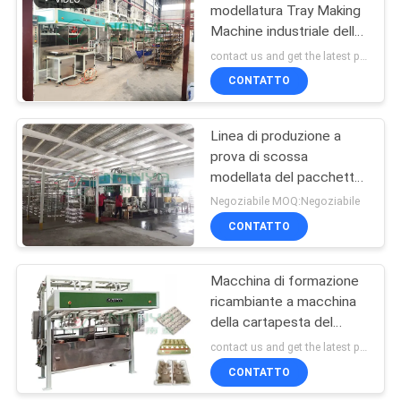
modellatura Tray Making
Machine industriale della
50
prova di scossa
contact us and get the latest price MOQ:Negoziabile
Macchine per
CONTATTO
l'imballaggio della
Linea di produzione a
pasta
prova di scossa
modellata del pacchetto
della fibra macchina del
Negoziabile MOQ:Negoziabile
vassoio della polpa
CONTATTO
54
macchina facendo
Macchina di formazione
ricambiante a macchina
della carta targa
della cartapesta del
vassoio residuo di
contact us and get the latest price MOQ:Negoziabile
elettronica
CONTATTO