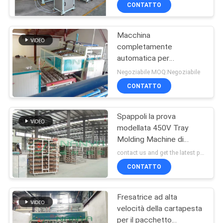
industriale
CONTATTO
GIRO
Macchina
DELLA
67
completamente
FABBRICA
automatica per
Macchina del
stampaggio di polpa per
Negoziabile MOQ:Negoziabile
vassoio dell'uovo
imballaggi interni per
CONTROLLO
CONTATTO
elettronica industriale/
DI
Macchina per la
produzione di imballaggi
Spappoli la prova
QUALITÀ
industriali in polpa
modellata 450V Tray
Molding Machine di
16
CONTATTICI
scossa dell'inserzione
contact us and get the latest price MOQ:Negoziabile
Macchina per la
CONTATTO
NOTIZIE
produzione di
Fresatrice ad alta
imballaggi
velocità della cartapesta
MAPPA
per il pacchetto