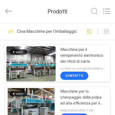
Guangzhou
Nanya
Pulp
Prodotti
Molding
Equipment
Co.,
Ltd..
All
CASA
64
Rights
Cina Macchine per l'imballaggio della pasta
Reserved.
Attrezzatura del
PRODOTTI
modanatura della
Macchina per il
riempimento elettronico
polpa
VIDEO
dei rifiuti di carta
contact us and get the latest price MOQ:1 insieme
MOSTRA
CONTATTO
39
VR
Macchina di
Macchine per lo
stampaggio della polpa
CIRCA
formatura della
ad alta efficienza per il
NOI
confezionamento
Negoziabile MOQ:1 set
cartapesta