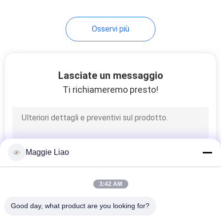
12
Osservi più
Attrezzature per
imballaggio
industriale di alta
Lasciate un messaggio
Ti richiameremo presto!
gamma
13
Apparecchiature per
Maggie Liao
vassoi per la pasta
di imballaggio
3:42 AM
industriale
Good day, what product are you looking for?