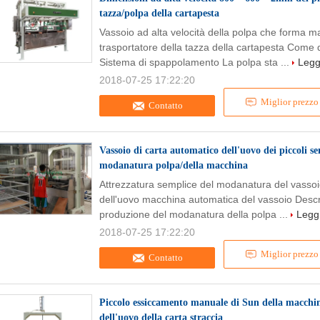
tazza/polpa della cartapesta
Vassoio ad alta velocità della polpa che forma m
trasportatore della tazza della cartapesta Come 
Sistema di spappolamento La polpa sta ...
Leggi
2018-07-25 17:22:20
Miglior prezzo
Contatto
Vassoio di carta automatico dell'uovo dei piccoli se
modanatura polpa/della macchina
Attrezzatura semplice del modanatura del vassoio
dell'uovo macchina automatica del vassoio Descriz
produzione del modanatura della polpa ...
Leggi
2018-07-25 17:22:20
Miglior prezzo
Contatto
Piccolo essiccamento manuale di Sun della macchina
dell'uovo della carta straccia