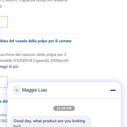
lo ES600-C Capacità 600pcs/h Materia
ù
ina del vassoio della polpa per il cartone
cchina del vassoio della polpa per il
i modello ES2000-B Capacità 2000pcs/h
eggi di più
Maggie Liao
 del vassoio della polpa di Eco che fa
11:36 PM
ina del vassoio della polpa di Eco che fa
 ES600-A Capacità 600pcs/h Hydrapulper
Good day, what product are you looking 
for?