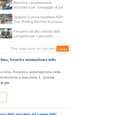
Macchina completamente
automatica per stampaggio di polpa
per imballaggi interni per elettronica
industriale/ Macchina per la
Spappoli la prova modellata 450V
produzione di imballaggi industriali
Tray Molding Machine di scossa
in polpa
dell'inserzione
Fresatrice ad alta velocità della
cartapesta per il pacchetto
industriale riciclabile
hina, fresatrice automatizzata della
cchina, fresatrice automatizzata della
introduzione a macchina 1. Questa
di più
atto della macchina del vassoio della