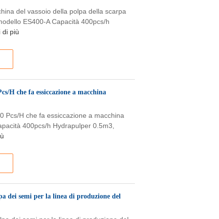
ina del vassoio della polpa della scarpa
di modello ES400-A Capacità 400pcs/h
 di più
 Pcs/H che fa essiccazione a macchina
400 Pcs/H che fa essiccazione a macchina
Capacità 400pcs/h Hydrapulper 0.5m3,
iù
 dei semi per la linea di produzione del