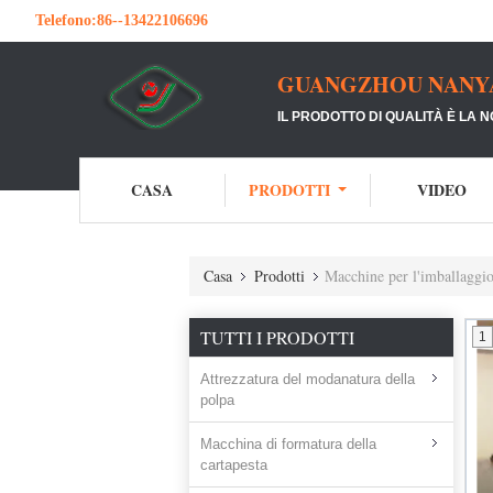
Telefono:
86--13422106696
GUANGZHOU NANYA 
IL PRODOTTO DI QUALITÀ È LA 
CASA
PRODOTTI
VIDEO
Casa
Prodotti
Macchine per l'imballaggio
TUTTI I PRODOTTI
1
Attrezzatura del modanatura della
polpa
Macchina di formatura della
cartapesta