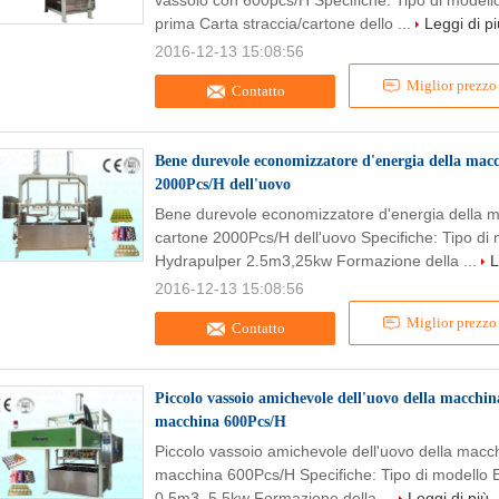
vassoio con 600pcs/H Specifiche: Tipo di model
prima Carta straccia/cartone dello ...
Leggi di pi
2016-12-13 15:08:56
Miglior prezzo
Contatto
Bene durevole economizzatore d'energia della macch
2000Pcs/H dell'uovo
Bene durevole economizzatore d'energia della ma
cartone 2000Pcs/H dell'uovo Specifiche: Tipo d
Hydrapulper 2.5m3,25kw Formazione della ...
L
2016-12-13 15:08:56
Miglior prezzo
Contatto
Piccolo vassoio amichevole dell'uovo della macchina
macchina 600Pcs/H
Piccolo vassoio amichevole dell'uovo della macch
macchina 600Pcs/H Specifiche: Tipo di modello
0.5m3, 5.5kw Formazione della ...
Leggi di più