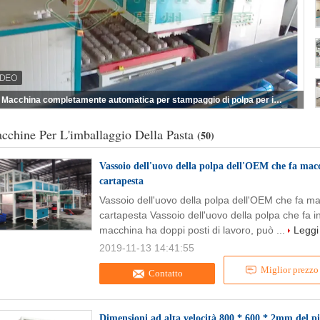
Spappoli la prova modellata 450V Tray Molding Machine di scossa dell'inserzione
cchine Per L'imballaggio Della Pasta
(50)
Vassoio dell'uovo della polpa dell'OEM che fa macc
cartapesta
Vassoio dell'uovo della polpa dell'OEM che fa ma
cartapesta Vassoio dell'uovo della polpa che fa 
macchina ha doppi posti di lavoro, può ...
Leggi 
2019-11-13 14:41:55
Miglior prezzo
Contatto
Dimensioni ad alta velocità 800 * 600 * 2mm del pi