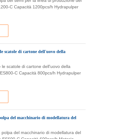
pa dei semi per la linea di produzione del
ES1200-C Capacità 1200pcs/h Hydrapulper
e scatole di cartone dell'uovo della
 le scatole di cartone dell'uovo della
o ES800-C Capacità 800pcs/h Hydrapulper
 polpa del macchinario di modellatura del
a polpa del macchinario di modellatura del