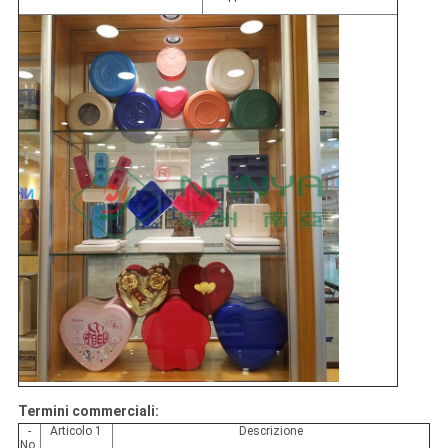
Termini commerciali:
-
Articolo 1
Descrizione
No,