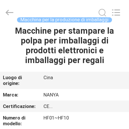
Guangzhou
Nanya
Pulp
Molding
Equipment
Macchina per la produzione di imballaggi
Co.,
Ltd..
All
Macchine per stampare la
CASA
Rights
Reserved.
polpa per imballaggi di
PRODOTTI
prodotti elettronici e
imballaggi per regali
VIDEO
Luogo di
Cina
origine:
MOSTRA
VR
Marca:
NANYA
Certificazione:
CE...
CIRCA
Numero di
HF01~HF10
NOI
modello: