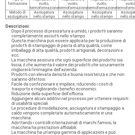
formazione
vuoto,
vuoto,
vuoto,
vuoto
termoformazione
termoformazione
termoformazione
termoform
Metodo di
Asciugatura
Asciugatura
Asciugatura
Asciuga
asciugatura
nello stampo
nello stampo
nello stampo
nello st
Descrizioni:
Dopo il processo di pressatura a umido, i prodotti saranno
completamente asciutti nello stampo.
Questa macchina può essere applicata per la produzione di
prodotti di stampaggio di pasta di alta qualità, come
imballaggi di alta qualità, prodotti artigianali, decorazioni e
ecc.
La macchina assicura che ogni superficie del prodotto sia
liscia, il che aumenta il valore dei prodotti.che sicuramente
migliorerà l'immagine dell'azienda.
Prodotti con elevata densità e buona resistenza e che non
saranno difettosi.
Facile da confezionare e impilare, riducendo i costi di
trasporto e migliorando i benefici economici.
Riduzione della superficie dell'officina.
Aggiungere alcuni additivi nel processo per ottenere requisiti
di usabilità speciali.
Le procedure di modellazione, asciugatura e stampaggio a
caldo vengono completate automaticamente in una
macchina.
Adottando i controlli internazionali di marchi famosi, la
macchina ha prestazioni affidabili.
La macchina ha un'ampia gamma di applicazioni e può