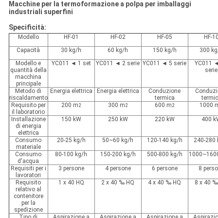
Macchine per la termoformazione a polpa per imballaggi
industriali superfini
Specificità:
Modello
HF-01
HF-02
HF-05
HF-1
Capacità
30 kg/h
60 kg/h
150 kg/h
300 kg
Modello e
YC011 ◄ 1 set
YC011 ◄ 2 serie
YC011 ◄ 5 serie
YC011 
quantità della
serie
macchina
principale
Metodo di
Energia elettrica
Energia elettrica
Conduzione
Conduzi
riscaldamento
termica
termi
Requisito per
200 m
300 m
600 m
1000 
2
2
2
il laboratorio
Installazione
150 kW
250 kW
220 kW
400 
di energia
elettrica
Consumo
20-25 kg/h
50~60 kg/h
120-140 kg/h
240-280 
materiale
Consumo
80-100 kg/h
150-200 kg/h
500-800 kg/h
1000~1600
d'acqua
Requisiti per i
3 persone
4 persone
6 persone
8 pers
lavoratori
Requisito
1 x 40 HQ
2 x 40 ‰ HQ
4 x 40 ‰ HQ
8 x 40 
relativo al
contenitore
per la
spedizione
Tipo di
Aspirazione a
Aspirazione a
Aspirazione a
Aspirazi