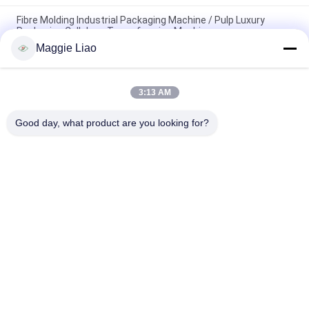
Fibre Molding Industrial Packaging Machine / Pulp Luxury
Packaging Cellulosa Termoforming Machine
Maggie Liao
Macchina integrativa di formazione/essiccazione automatica
per imballaggi di fascia alta 48kw
3:13 AM
Macchine di stampaggio a polpa biodegradabile
semiautomatica 220-450V
Good day, what product are you looking for?
Categorie popolari
Tutti
Attrezzatura Del 
Macchina Di 
Modanatura Della 
Formatura Della 
Polpa
Cartapesta
Macchina Del 
Macchina Per La 
Vassoio Dell'uovo
Produzione Di 
Imballaggi
Stoviglie Che Fanno 
Macchina Del 
Macchina
Cartone Dell'uovo