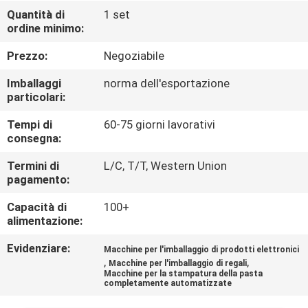
Quantità di
1 set
GIRO
ordine minimo:
DELLA
Prezzo:
Negoziabile
FABBRICA
Imballaggi
norma dell'esportazione
particolari:
CONTROLLO
Tempi di
60-75 giorni lavorativi
consegna:
DI
QUALITÀ
Termini di
L/C, T/T, Western Union
pagamento:
Capacità di
100+
CONTATTICI
alimentazione:
Evidenziare:
Macchine per l'imballaggio di prodotti elettronici
NOTIZIE
,
,
Macchine per l'imballaggio di regali
Macchine per la stampatura della pasta
completamente automatizzate
MAPPA