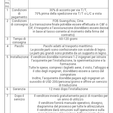
no,
no.
1
Condizioni
30% di acconto per via T/T,
di
70% prima della spedizione via T/T o L/C a vista
pagamento
2
Condizioni
FOB Guangzhou, Cina.
di consegna
(La transazione finale potrebbe essere effettuata in C&F o
CIF, il trasporto e l'assicurazione dovrebbero essere decise
in base al tasso corrente al momento della firma del
contratto).
3
Tempo di
60-120 giorni
consegna
4
Pacchi
Pacchi adatti al trasporto marittimo.
Le piccole parti sono confezionate con scatole di legno.
Le parti più grandi sono protette da un supporto in legno.
5
Installazione
Il venditore dovrebbe nominare 1-2 ingegneri per istruire
l'acquirente per l'installazione, la sperimentazione e la
formazione.
Tutte le spese, compresi i biglietti aerei, il visto, l'alloggio e
il cibo degli ingegneri, dovrebbero essere a carico del
compratore.
Inoltre, l'acquirente dovrebbe pagare agli ingegneri un
sussidio di USD 200/persona/giorno e offrire un servizio
di traduzione.
6
Garanzia
12 mesi dopo l'installazione
7
Dopo il
Il venditore invierà gratuitamente pezzi di ricambio per
servizio
un anno di utilizzo.
Il venditore fornirà manuale operativo, disegno,
diagramma del processo per tutte le attrezzature.
Il venditore darà istruzioni sull'operazione e sulla