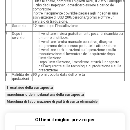
Tutte le spese, compresi i biglietti aerei, il visto, l'alloggio e
il cibo degli ingegneri, dovrebbero essere a carico del
compratore.
Inoltre, l'acquirente dovrebbe pagare agli ingegneri una
sovvenzione di USD 200/persona/giorno e offrire un
servizio di traduzione.
6
Garanzia
12 mesi dopo l'installazione
7
Dopo il
Il venditore invierà gratuitamente pezzi di ricambio per
servizio
un anno di utilizzo.
Il venditore fornirà manuale operativo, disegno,
diagramma del processo per tutte le attrezzature.
Il venditore darà istruzioni sull'operazione e sulla
manutenzione al lavoratore dell'acquirente dopo
l'installazione.
Dopo l'installazione, il venditore istruirà l'ingegnere
dell'acquirente sulla tecnologia di produzione e sulla
prescrizione;
8
Validità delle
90 giorni dopo la data dell'offerta
quotazioni
fresatrice della cartapesta
macchinario del modanatura della cartapesta
Macchina di fabbricazione di piatti di carta eliminabile
Ottieni il miglior prezzo per