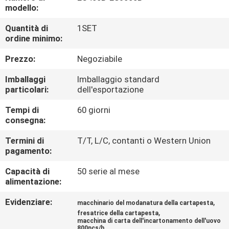
modello:
GIRO
Quantità di
1SET
DELLA
ordine minimo:
FABBRICA
Prezzo:
Negoziabile
Imballaggi
Imballaggio standard
CONTROLLO
particolari:
dell'esportazione
DI
Tempi di
60 giorni
consegna:
QUALITÀ
Termini di
T/T, L/C, contanti o Western Union
pagamento:
CONTATTICI
Capacità di
50 serie al mese
alimentazione:
NOTIZIE
Evidenziare:
,
macchinario del modanatura della cartapesta
,
fresatrice della cartapesta
MAPPA
macchina di carta dell'incartonamento dell'uovo
800pcs/h