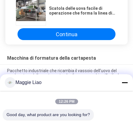
Scatola delle uova facile di
operazione che forma la linea di
produzione del vassoio dell'uovo
del modanatura cartapesta/della
macchina
Continua
Macchina di formatura della cartapesta
Pacchetto industriale che ricambia il vassoio dell'uovo del
modanatura della cartapesta che forma macchina/1 cilindro
Maggie Liao
Macchina di fabbricazione di piatti di carta di modellatura della
cartapesta semiautomatica eliminabile
12:26 PM
Polpa che modella la mini muffa integrante/prodotto di prova
a macchina del laboratorio
Good day, what product are you looking for?
Categorie popolari
Tutti