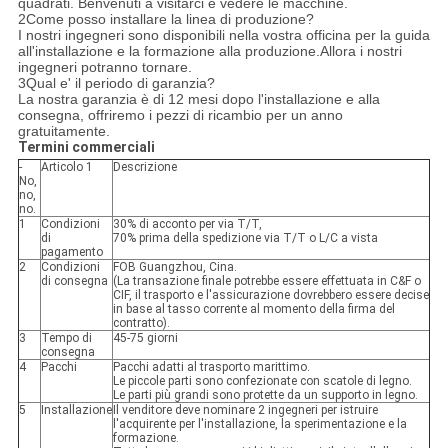
quadrati. Benvenuti a visitarci e vedere le macchine.
2Come posso installare la linea di produzione?
I nostri ingegneri sono disponibili nella vostra officina per la guida
all'installazione e la formazione alla produzione.Allora i nostri
ingegneri potranno tornare.
3Qual e' il periodo di garanzia?
La nostra garanzia è di 12 mesi dopo l'installazione e alla
consegna, offriremo i pezzi di ricambio per un anno
gratuitamente.
Termini commerciali
-
Articolo 1
Descrizione
No,
no,
no.
1
Condizioni
30% di acconto per via T/T,
di
70% prima della spedizione via T/T o L/C a vista
pagamento
2
Condizioni
FOB Guangzhou, Cina.
di consegna
(La transazione finale potrebbe essere effettuata in C&F o
CIF, il trasporto e l'assicurazione dovrebbero essere decise
in base al tasso corrente al momento della firma del
contratto).
3
Tempo di
45-75 giorni
consegna
4
Pacchi
Pacchi adatti al trasporto marittimo.
Le piccole parti sono confezionate con scatole di legno.
Le parti più grandi sono protette da un supporto in legno.
5
Installazione
Il venditore deve nominare 2 ingegneri per istruire
l'acquirente per l'installazione, la sperimentazione e la
formazione.