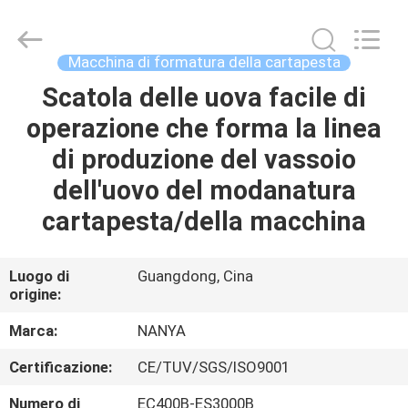
Guangzhou
Nanya
Pulp
Molding
Equipment
Macchina di formatura della cartapesta
Co.,
Ltd..
All
Scatola delle uova facile di
CASA
Rights
Reserved.
operazione che forma la linea
PRODOTTI
di produzione del vassoio
dell'uovo del modanatura
VIDEO
cartapesta/della macchina
MOSTRA
Luogo di
Guangdong, Cina
origine:
VR
Marca:
NANYA
CIRCA
Certificazione:
CE/TUV/SGS/ISO9001
NOI
Numero di
EC400B-ES3000B