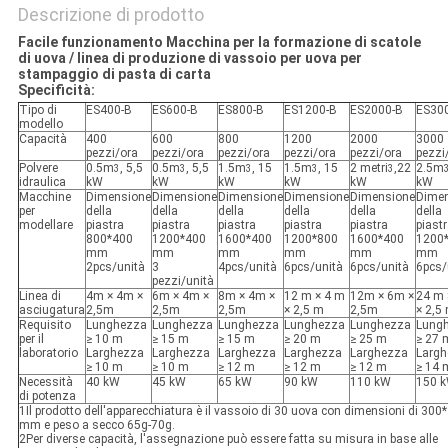
Descrizione di prodotto
Facile funzionamento Macchina per la formazione di scatole
di uova / linea di produzione di vassoio per uova per
stampaggio di pasta di carta
Specificità:
Tipo di
ES400-B
ES600-B
ES800-B
ES1200-B
ES2000-B
ES30
modello
Capacità
400
600
800
1200
2000
3000
pezzi/ora
pezzi/ora
pezzi/ora
pezzi/ora
pezzi/ora
pezzi
Polvere
0.5m
, 5,5
0.5m
, 5,5
1.5m
, 15
1.5m
, 15
2 metri
,22
2.5m
3
3
3
3
3
idraulica
kW
kW
kW
kW
kW
kW
Macchine
Dimensione
Dimensione
Dimensione
Dimensione
Dimensione
Dime
per
della
della
della
della
della
della
modellare
piastra
piastra
piastra
piastra
piastra
piast
800*400
1200*400
1600*400
1200*800
1600*400
1200
mm
mm
mm
mm
mm
mm
2pcs/unità
3
4pcs/unità
6pcs/unità
6pcs/unità
6pcs/
pezzi/unità
Linea di
4m × 4m ×
6m × 4m ×
8m × 4m ×
12 m × 4 m
12m × 6m ×
24 m 
asciugatura
2,5m
2,5m
2,5m
× 2,5 m
2,5m
× 2,5
Requisito
Lunghezza
Lunghezza
Lunghezza
Lunghezza
Lunghezza
Lung
per il
≥ 10 m
≥ 15 m
≥ 15 m
≥ 20 m
≥ 25 m
≥ 27 
laboratorio
Larghezza
Larghezza
Larghezza
Larghezza
Larghezza
Larg
≥ 10 m
≥ 10 m
≥ 12 m
≥ 12 m
≥ 12 m
≥ 14 
Necessità
40 kW
45 kW
65 kW
90 kW
110 kW
150 
di potenza
1Il prodotto dell'apparecchiatura è il vassoio di 30 uova con dimensioni di 300
mm e peso a secco 65g-70g.
2Per diverse capacità, l'assegnazione può essere fatta su misura in base alle