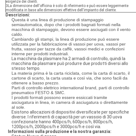
esigenze dei clienti.
3La dimensione dell'officina è solo di riferimento e può essere leggermente
modificata in base alle dimensioni effettive dell'impianto del cliente.
Descrizioni:
Questa è una linea di produzione di stampaggio
semiautomatica, dopo che i prodotti bagnati formati nella
macchina di stampaggio, devono essere asciugati con il vento
caldo.
Cambiando gli stampi, la linea di produzione può essere
utilizzata per la fabbricazione di vassoi per uova, vassoi per
frutta, vassoi per tazze da caffè, vassoi medici e confezioni
interne per prodotti industriali.
La macchina da plasmare ha 2 armadi di controllo, quindi la
macchina da plasmare può produrre due prodotti diversi allo
stesso tempo.
La materia prima è la carta riciclata, come la carta di scarto, il
cartone di scarto, la carta usata e così via, che sono facili da
ottenere a basso prezzo.
Parti di controllo elettrico international brand, parti di controllo
pneumatico FESTO & SMC.
I prodotti formati possono essere essiccati tramite
asciugatura in linea, in camera di asciugatura o direttamente
al sole.
Esistono allocazioni di dispositivi diversificate per specifiche
diverse. I riferimenti di capacità per un vassoio di 30 uova
confezionate hanno 400pcs/h, 600pcs/h, 800pcs/h,
1200pcs/h, 2000pcs/h e 3000pcs/h e così via.
Informazioni sulla produzione e la nostra garanzia: