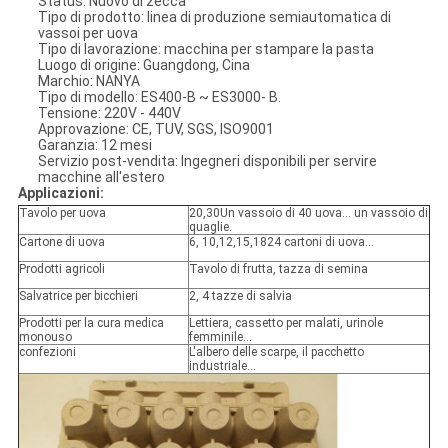
Status: Nuovo di zecca
Tipo di prodotto: linea di produzione semiautomatica di
vassoi per uova
Tipo di lavorazione: macchina per stampare la pasta
Luogo di origine: Guangdong, Cina
Marchio: NANYA
Tipo di modello: ES400-B ~ ES3000
- B.
Tensione: 220V - 440V
Approvazione: CE, TUV, SGS, ISO9001
Garanzia: 12 mesi
Servizio post-vendita: Ingegneri disponibili per servire
macchine all'estero
Applicazioni:
Tavolo per uova
20,30Un vassoio di 40 uova... un vassoio di
quaglie.
Cartone di uova
6, 10,12,15,1824 cartoni di uova...
Prodotti agricoli
Tavolo di frutta, tazza di semina
Salvatrice per bicchieri
2, 4 tazze di salvia
Prodotti per la cura medica
Lettiera, cassetto per malati, urinole
monouso
femminile...
confezioni
L'albero delle scarpe, il pacchetto
industriale...